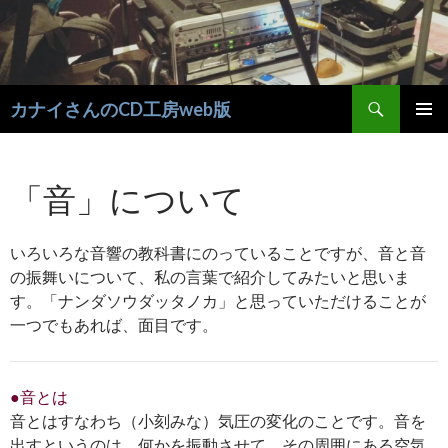
検
カナイさんのCD工房web版
索
コ
メインメ
ン
ニュー
テ
「音」について
ン
ツ
へ
いろいろな音響の教科書にのっていることですが、音と音
移
動
の振舞いについて、私の言葉で紹介してみたいと思いま
す。「ナンダソウダッタノカ」と思っていただけることが
一つでもあれば、面目です。
●音とは
音とはすなわち（小刻みな）気圧の変化のことです。音を
出すというのは、何かを振動させて、その周囲にある空気