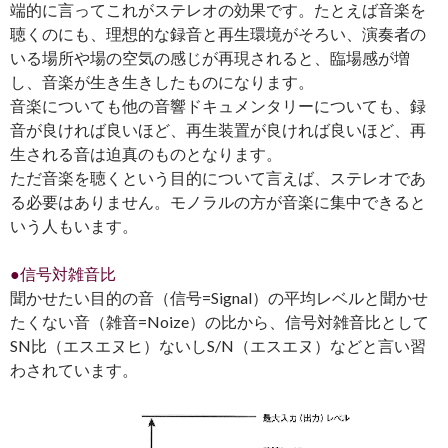
端的に言ってこれがステレオの効果です。たとえば音楽を
聴くのにも、理想的な録音と再生環境がそろい、演奏者の
いる場所や場の空気の感じが再現されると、臨場感が増
し、音楽が生き生きしたものになります。
音楽についても他の音響ドキュメンタリーについても、録
音が良ければ良いほど、再生装置が良ければ良いほど、再
生される音は迫真のものとなります。
ただ音楽を聴くという目的について言えば、ステレオであ
る必要はありません。モノラルの方が音楽に集中できると
いう人もいます。
●信号対雑音比
聞かせたい目的の音（信号=Signal）の平均レベルと聞かせ
たくない音（雑音=Noize）の比から、信号対雑音比として
SN比（エスエヌヒ）ないしS/N（エスエヌ）などと言い習
わされています。