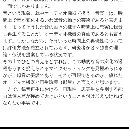
一面でしかありません。
音という現象、就中オーディオ機器で扱う「音楽」は、時
間上で音が変化するいわば音の動きの芸術であると言えま
す。よってそうした音の動きの様子を時間上に忠実に録音
し再生することが、オーディオ機器の真価であるとも言え
ます。しかしながら、そういった時間上の再現性について
は評価方法が確立されておらず、研究者が各々独自の理
論・仮説を提案している状況です。
その上でひとつ言えるとすれば、この動的な音の変化の過
程をうまく捉えられるマイクセッティングを見極められる
かが、録音の要諦であり、それが再現できるのが、優れた
オーディオ機器と再生環境（部屋）と言えると思います。
一方で、録音再生における、再現性・忠実生を弁別する能
力は個人差が極めて大きいということも付け加えなければ
ならない事実です。