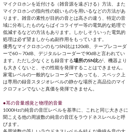
マイクロホンを近付ける（雑音源を遠ざける）方法、また
マイクロホンの指向性の鋭いものを用いるなどの方法があ
ります。雑音の素性が目的の音とは高さの違う、特定の音
域に分布したものならばイコライザー等の電気的な処理で
低減するなどの方法もあります。しかしそういった電気的
処理は必ず望ましからぬ副作用をもっています。
優秀なマイクロホンのもつSN比は120dB、テープレコーダ
ーで60～70dB、デジタルレコーダーで90dBと言われてい
ます。ただし少なくとも録音する
場所のSN比
が、機器より
も大きくないと、その性能を発揮することはできません。
家電レベルの一般的なレコーダーであっても、スペック上
は専用の録音スタジオレベルの静かな場所と高品位のマイ
クロフォンでないと真価を発揮できません。
●耳の音量感覚と物理的音量
1000Hzの純音の音圧レベルを基準に、これと同じ大きさに
聞こえる他の周波数の純音の音圧をラウドネスレべルと呼
びます。
各周波数の等しいラウドネスレベルを結んだ曲線を音の大