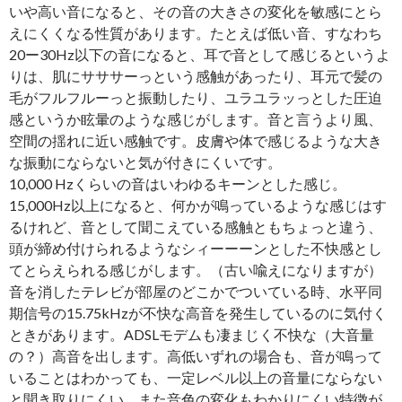
いや高い音になると、その音の大きさの変化を敏感にとら
えにくくなる性質があります。たとえば低い音、すなわち
20ー30Hz以下の音になると、耳で音として感じるというよ
りは、肌にサササーっという感触があったり、耳元で髪の
毛がフルフルーっと振動したり、ユラユラッっとした圧迫
感というか眩暈のような感じがします。音と言うより風、
空間の揺れに近い感触です。皮膚や体で感じるような大き
な振動にならないと気が付きにくいです。
10,000 Hzくらいの音はいわゆるキーンとした感じ。
15,000Hz以上になると、何かが鳴っているような感じはす
るけれど、音として聞こえている感触ともちょっと違う、
頭が締め付けられるようなシィーーーンとした不快感とし
てとらえられる感じがします。（古い喩えになりますが）
音を消したテレビが部屋のどこかでついている時、水平同
期信号の15.75kHzが不快な高音を発生しているのに気付く
ときがあります。ADSLモデムも凄まじく不快な（大音量
の？）高音を出します。高低いずれの場合も、音が鳴って
いることはわかっても、一定レベル以上の音量にならない
と聞き取りにくい、また音色の変化もわかりにくい特徴が