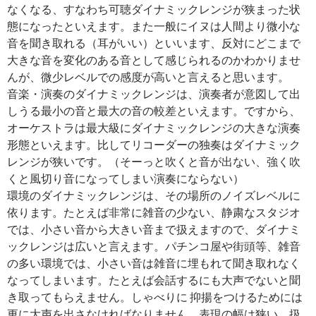
なくなる、すなわち可聴ダイナミックレンジが狭まった状
態になったといえます。また一般にイヌは人間より微小な
音を聞き取れる（耳がいい）といいます、反対にどこまで
大きな音を変化のある音として感じられるのかわかりませ
んが、微少レベルでの感度が高いと言えると思います。
音楽・演奏のダイナミックレンジは、演奏者が意図して出
しうる最小の音と最大の音の較差といえます。ですから、
オーケストラは最大級にダイナミックレンジの大きな演奏
形態といえます。比してリコーダーの独奏はダイナミック
レンジが狭いです。（そーっと吹くと音が出ない、強く吹
くと風切り音になってしまい演奏にならない）
環境のダイナミックレンジは、その場所のノイズレベルに
依ります。たとえば非常に雑音の少ない、静粛なスタジオ
では、小さい音から大きい音まで扱えますので、ダイナミ
ックレンジは広いと言えます。パチンコ屋や街頭等、雑音
の多い環境では、小さい音は雑音に埋もれて聞き取れなく
なってしまいます。たとえば会話するにも大声でないと聞
き取ってもらえません。しゃべりに 抑揚をつけるためには
更に大声を出さなければなりません。表現の幅は狭い。扱