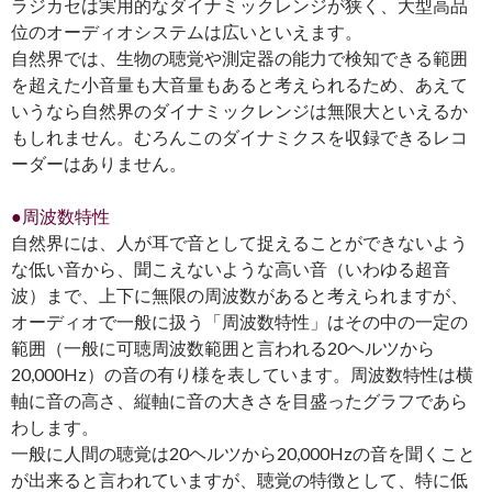
ラジカセは実用的なダイナミックレンジが狭く、大型高品
位のオーディオシステムは広いといえます。
自然界では、生物の聴覚や測定器の能力で検知できる範囲
を超えた小音量も大音量もあると考えられるため、あえて
いうなら自然界のダイナミックレンジは無限大といえるか
もしれません。むろんこのダイナミクスを収録できるレコ
ーダーはありません。
●周波数特性
自然界には、人が耳で音として捉えることができないよう
な低い音から、聞こえないような高い音（いわゆる超音
波）まで、上下に無限の周波数があると考えられますが、
オーディオで一般に扱う「周波数特性」はその中の一定の
範囲（一般に可聴周波数範囲と言われる20ヘルツから
20,000Hz）の音の有り様を表しています。周波数特性は横
軸に音の高さ、縦軸に音の大きさを目盛ったグラフであら
わします。
一般に人間の聴覚は20ヘルツから20,000Hzの音を聞くこと
が出来ると言われていますが、聴覚の特徴として、特に低