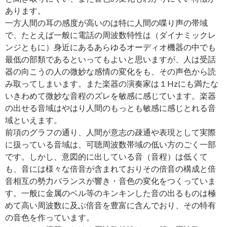
あります。
一方人間の耳の感度が高いのは特に人間の喋り声の帯域
で、たとえば一般に電話の周波数特性は（ダイナミックレ
ンジともに）身近にあるあらゆるオーディオ機器の中でも
最低の部類であるといってもよいと思いますが、人は受話
器の向こうの人の微妙な感情の変化をも、その声色から読
み取ってしまいます。また楽器の演奏家は１Hzにも満たな
いきわめて微妙な音程のズレを敏感に感じています。楽器
の出せる音域はやはり人間のもっとも敏感に感じとれる音
域といえます。
前項のグラフの通り、人間が意志の疎通や表現として実際
に扱っている音域は、可聴周波数帯域の低い方のごく一部
です。しかし、意図的に出している音（音程）は低くて
も、音には様々な倍音が含まれておりその倍音の構成と倍
音相互の勢力バランスが響き・音色の変化をつくっていま
す。一般に金属のベル等のキンキンした音の出るものは極
めて高い周波数に及ぶ倍音を豊富に含んでおり、その特有
の音色を作っています。