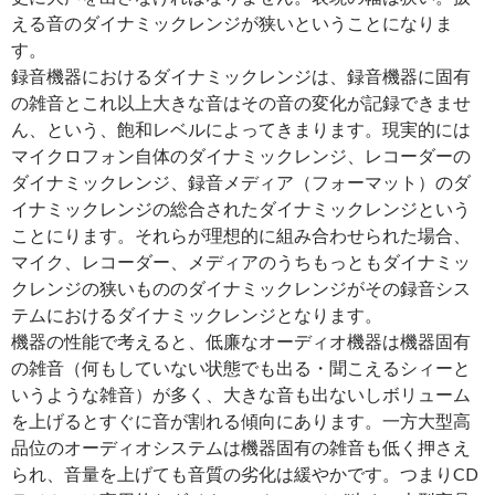
える音のダイナミックレンジが狭いということになりま
す。
録音機器におけるダイナミックレンジは、録音機器に固有
の雑音とこれ以上大きな音はその音の変化が記録できませ
ん、という、飽和レベルによってきまります。現実的には
マイクロフォン自体のダイナミックレンジ、レコーダーの
ダイナミックレンジ、録音メディア（フォーマット）のダ
イナミックレンジの総合されたダイナミックレンジという
ことにります。それらが理想的に組み合わせられた場合、
マイク、レコーダー、メディアのうちもっともダイナミッ
クレンジの狭いもののダイナミックレンジがその録音シス
テムにおけるダイナミックレンジとなります。
機器の性能で考えると、低廉なオーディオ機器は機器固有
の雑音（何もしていない状態でも出る・聞こえるシィーと
いうような雑音）が多く、大きな音も出ないしボリューム
を上げるとすぐに音が割れる傾向にあります。一方大型高
品位のオーディオシステムは機器固有の雑音も低く押さえ
られ、音量を上げても音質の劣化は緩やかです。つまりCD