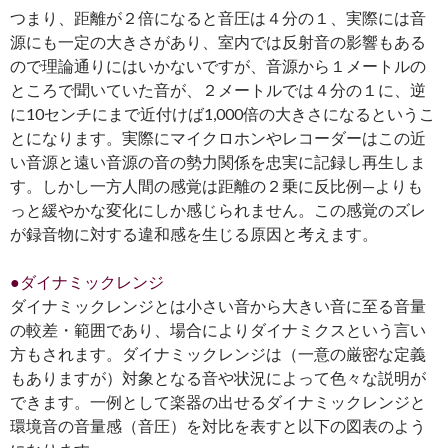
つまり、距離が２倍になると音圧は４分の１、実際には音
源にも一定の大きさがあり、室内では反射音の影響もある
ので理論通りにはいかないですが、音源から１メートルの
ところで聞いていた音が、２メートルでは４分の１に、逆
に10センチにまで近付けば1,000倍の大きさになるというこ
とになります。実際にマイクロホンやレコーダーはこの近
い音源と遠い音源の音の勢力関係を忠実に記録し再生しま
す。しかし一方人間の感覚は距離の２乗に反比例—よりも
っと緩やかな変化にしか感じられません。この感覚のズレ
が録音物に対する違和感を生じる原因と考えます。
●ダイナミックレンジ
ダイナミックレンジとは小さい音から大きい音に至る音量
の較差・範囲であり、場合によりダイナミクスという言い
方もされます。ダイナミックレンジは（一意の厳密な定義
もありますが）対象となる音や状況によって色々な説明が
できます。一例として楽器の出せるダイナミックレンジと
環境音の音量感（音圧）を対比を表すと以下の図表のよう