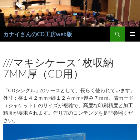
検
カナイさんのCD工房web版
索
コ
メインメ
ン
ニュー
テ
///マキシケース1枚収納
ン
ツ
7MM厚（CD用）
へ
移
動
「CDシングル」のケースとして、長らく使われています。
外寸：横１４２ｍｍ×縦１２４ｍｍ×厚み７ｍｍ。表カード
（ジャケット）のサイズが複雑で、高度な印刷精度と加工
精度が要求されます。作り方のコンテンツを是非参照くだ
さい。