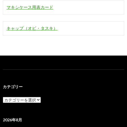
マキシケース用表カード
キャップ（オビ・タスキ）
カテゴリー
カ
テ
ゴ
リ
ー
2026年8月