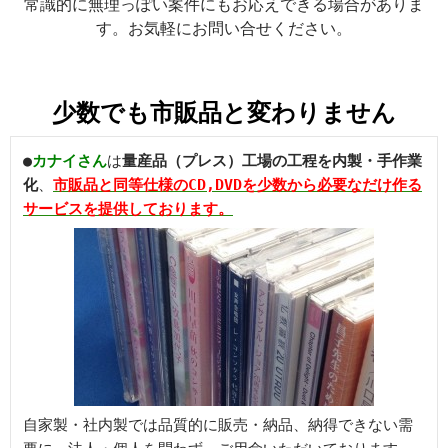
常識的に無理っぽい案件にもお応えできる場合がありま
す。お気軽にお問い合せください。
少数でも
市販
品と変わりません
●
カナイさん
は
量産品（プレス）工場の工程を内製・手作業
化
、
市販品と同等仕様のCD,DVDを少数から必要なだけ作る
サービスを提供しております。
自家製・社内製では品質的に販売・納品、納得できない需