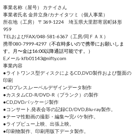
事業名称（屋号） カナイさん
事業者氏名 金井立身/カナイタツミ（個人事業）
所在地（工房） 〒369-1224 埼玉県大里郡寄居町鉢形
959
TELおよびFAX/048-581-6367（工房/同ＦＡＸ）
携帯080-7999-4297
（不在時多いので携帯にお願いしま
す。月〜金は16:00以降通話可能です。）
Eメール kfb01143@nifty.com
事業内容
●ライトワンス型ディスクによるCD,DVD製作および盤面の
印刷
●CDプレス,レーベルデザインデータ制作
●カスタムCD-R/DVD-R（ブランク）の製作
●CD,DVDパッケージ製作
●コンサート,発表会等の記録CD/DVD,Blu-ray製作。
●テーマ性動画の撮影・編集〜完パケ制作。
●ライブビュー上映、出張上映。
●印刷物製作、印刷用版下データ製作。