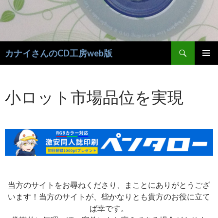
検
カナイさんのCD工房web版
索
コ
メインメ
ン
ニュー
テ
小ロット市場品位を実現
ン
ツ
へ
移
動
当方のサイトをお尋ねくださり、まことにありがとうござ
います！当方のサイトが、些かなりとも貴方のお役に立て
ば幸です。