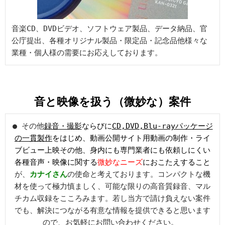
音楽CD、DVDビデオ、ソフトウェア製品、データ納品、官
公庁提出、各種オリジナル製品・限定品・記念品他様々な
業種・個人様の需要にお応えしております。
音と映像を扱う（微妙な）案件
● その他
録音・撮影
ならびに
CD,DVD,Blu-rayパッケージ
の一貫製作
をはじめ、動画公開サイト用動画の制作・ライ
ブビュー上映その他、身内にも専門業者にも依頼しにくい
各種音声・映像に関する
微妙なニーズ
におこたえすること
が、
カナイさん
の使命と考えております。コンパクトな機
材を使って極力慎ましく、可能な限りの高音質録音、マル
チカム収録をこころみます。若し当方で請け負えない案件
でも、解決につながる有意な情報を提供できると思います
ので、お気軽にお問い合わせください。 