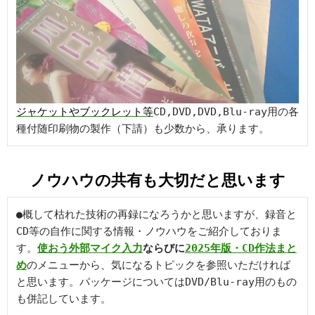
ジャケットやブックレット等
CD,DVD,DVD,Blu-ray用の各
種付随印刷物の製作（下請）も少数から、承ります。
ノウハウの共有も大切だと思いま
す
●
概して枯れた技術の再録になろうかと思いますが、録音と
CD等の自作に関する情報・ノウハウをご紹介しておりま
す。
使おう外部マイク入力
ならびに
2025年版・CD作法まと
め
のメニューから、気になるトピックを参照いただければ
と思います。パッケージについてはDVD/Blu-ray用のもの
も併記しています。