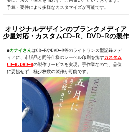
要に、法人・個人を問わず、ご用命いただいております。
予算・要件により多様なカスタマイズが可能です。
オリジナルデザインのブランクメディア
少量対応・カスタムCD−R、DVD−Rの製作
●
カナイ
さん
はCD−RやDVD−R等のライトワンス型記録メデ
ィアに、市販品と同等仕様のレーベル印刷を施す
カスタム
CD−R,DVD−R
の製作サービスを実現。手作業なので、品位
に妥協せず、極少枚数の製作が可能です。